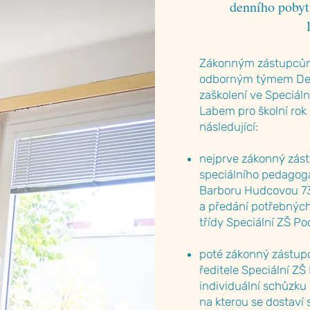
denního pobyt
1
Zákonným zástupcům 
odborným týmem De
zaškolení ve Speciál
Labem pro školní ro
následující:
nejprve zákonný zást
speciálního pedago
Barboru Hudcovou 73
a předání potřebných
třídy Speciální ZŠ P
poté zákonný zástup
ředitele Speciální ZŠ
individuální schůzku k
na kterou se dostaví