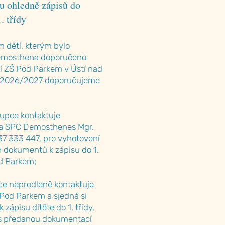
u ohledně zápisů do
. třídy
dětí, kterým bylo
mosthena doporučeno
ní ZŠ Pod Parkem v Ústí nad
k 2026/2027 doporučujeme
upce kontaktuje
ga SPC Demosthenes Mgr.
7 333 447, pro vyhotovení
 dokumentů k zápisu do 1.
od Parkem;
ce neprodleně kontaktuje
 Pod Parkem a sjedná si
 zápisu dítěte do 1. třídy,
 s předanou dokumentací