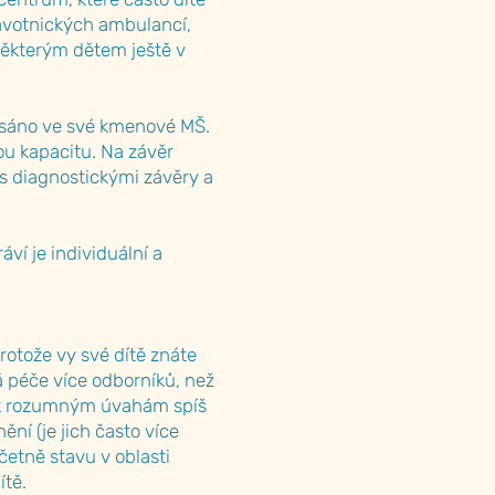
avotnických ambulancí,
Některým dětem ještě v
psáno ve své kmenové MŠ.
u kapacitu. Na závěr
 s diagnostickými závěry a
ví je individuální a
otože vy své dítě znáte
á péče více odborníků, než
e k rozumným úvahám spíš
ní (je jich často více
etně stavu v oblasti
ítě.