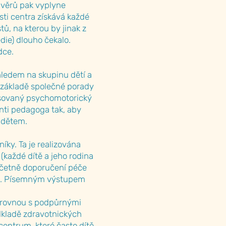
ávěrů pak vyplyne
sti centra získává každé
ů, na kterou by jinak z
die) dlouho čekalo.
dce.
hledem na skupinu dětí a
na základě společné porady
isovaný psychomotorický
enti pedagoga tak, aby
 dětem.
ky. Ta je realizována
(každé dítě a jeho rodina
 (včetně doporučení péče
áni. Písemným výstupem
o rovnou s podpůrnými
dkladě zdravotnických
entrum, které často dítě