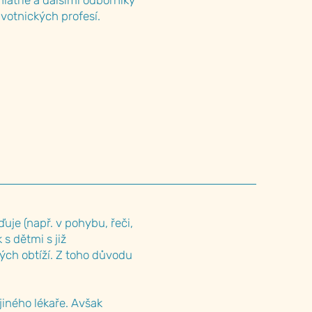
iatrie a dalšími odborníky
votnických profesí.
ďuje (např. v pohybu, řeči,
s dětmi s již
ých obtíží. Z toho důvodu
jiného lékaře. Avšak