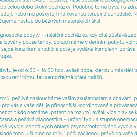
 po celou dobu školní docházky. Podobně tomu bývá i u zdr
sledují, nebo mu poskytují indikovanou terapii dlouhodobě. 
čujeme nástup do běžných mateřských škol.
gnostické pobyty – měsíční docházku, kdy dítě zůstává za
alizovány pouze tehdy, pokud máme v denním pobytu volno
sejde konzilium s rodiči a poté je vydána komplexní zpráva
tupu.
tu je od 6:30 – 16:30 hod, avšak doba, kterou u nás děti trá
posouzení týmu, tak samozřejmě přání rodičů.
ázorů, pečlivě nasloucháme vašim zkušenostem a obavám, pr
 pro vás a vaše děti je přínosnější koordinovaná a provázan
(neboť nikdo nemáme „patent na rozum“, avšak více hlav s
včasná a pečlivá diagnostika – určení typu a stupně onemocně
ně vývoje jednotlivých oblastí psychomotorického vývoje vč
ákladě toho „ušijeme na míru“ péči zacílenou právě na vaše d