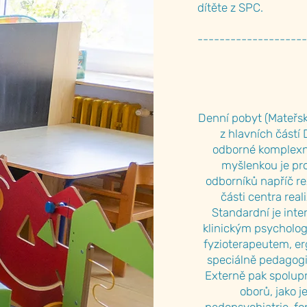
dítěte z SPC.
--------------------
Denní pobyt (Mateřská
z hlavních část
odborné komplexní
myšlenkou je pr
odborníků napříč rez
části centra real
Standardní je inte
klinickým psycholo
fyzioterapeutem, e
speciálně pedagogi
Externě pak spolup
oborů, jako j