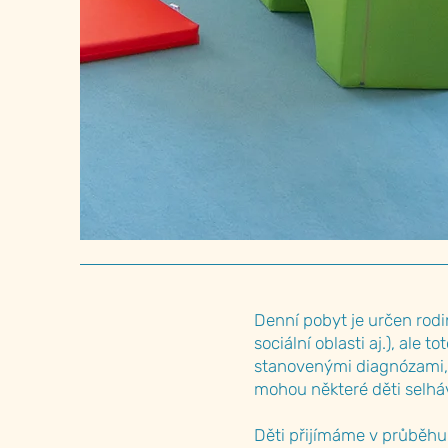
Denní pobyt je určen rodin
sociální oblasti aj.), ale
stanovenými diagnózami, 
mohou některé děti selháv
Děti přijímáme v průběhu 