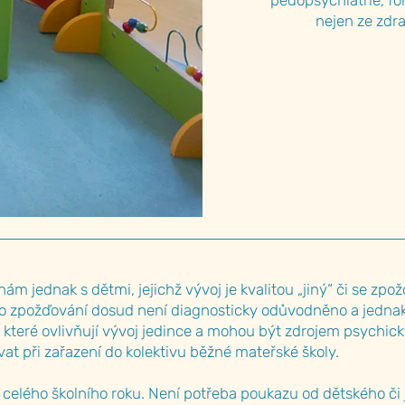
pedopsychiatrie, fon
nejen ze zdra
ám jednak s dětmi, jejichž vývoj je kvalitou „jiný“ či se zpož
 toto zpožďování dosud není diagnosticky odůvodněno a jednak 
které ovlivňují vývoj jedince a mohou být zdrojem psychick
at při zařazení do kolektivu běžné mateřské školy.
celého školního roku. Není potřeba poukazu od dětského či 