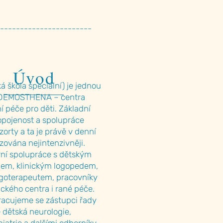
-----------------------
Úvod
 škola speciální) je jednou
í DEMOSTHENA – centra
 péče pro děti. Základní
opojenost a spolupráce
orty a ta je právě v denní
izována nejintenzivněji.
rní spolupráce s dětským
gem, klinickým logopedem,
rgoterapeutem, pracovníky
ckého centra i rané péče.
racujeme se zástupci řady
e dětská neurologie,