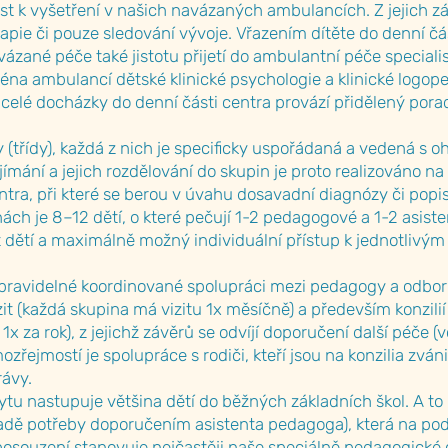
st k vyšetření v našich navázaných ambulancích. Z jejich z
apie či pouze sledování vývoje. Vřazením dítěte do denní čá
zané péče také jistotu přijetí do ambulantní péče specialist
na ambulancí dětské klinické psychologie a klinické logope
celé docházky do denní části centra provází přidělený pora
(třídy), každá z nich je specificky uspořádaná a vedená s o
řijímání a jejich rozdělování do skupin je proto realizováno 
tra, při které se berou v úvahu dosavadní diagnózy či pop
nách je 8–12 dětí, o které pečují 1-2 pedagogové a 1-2 asist
 dětí a maximálně možný individuální přístup k jednotlivým
ravidelné koordinované spolupráci mezi pedagogy a odborní
t (každá skupina má vizitu 1x měsíčně) a především konzilií 
1x za rok), z jejichž závěrů se odvíjí doporučení další péče
řejmostí je spolupráce s rodiči, kteří jsou na konzilia zv
rávy.
tu nastupuje většina dětí do běžných základních škol. A t
padě potřeby doporučením asistenta pedagoga), která na po
osouzení stanovuje nejčastěji naše speciálně pedagogické c