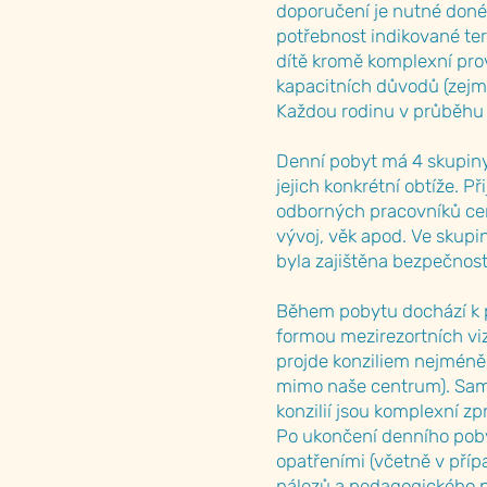
doporučení je nutné doné
potřebnost indikované ter
dítě kromě komplexní prová
kapacitních důvodů (zejmé
Každou rodinu v průběhu 
Denní pobyt má 4 skupiny 
jejich konkrétní obtíže. P
odborných pracovníků cen
vývoj, věk apod. Ve skupi
byla zajištěna bezpečnost
Během pobytu dochází k p
formou mezirezortních vizi
projde konziliem nejméně 
mimo naše centrum). Samoz
konzilií jsou komplexní zp
Po ukončení denního poby
opatřeními (včetně v pří
nálezů a pedagogického p