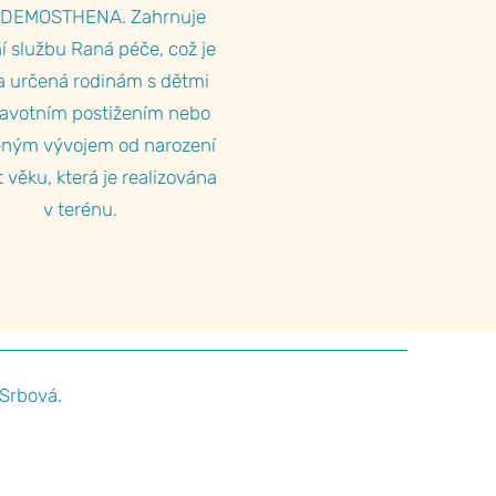
řů DEMOSTHENA. Zahrnuje
ní službu Raná péče, což je
a určená rodinám s dětmi
ravotním postižením nebo
eným vývojem od narození
t věku, která je realizována
v terénu.
Srbová.