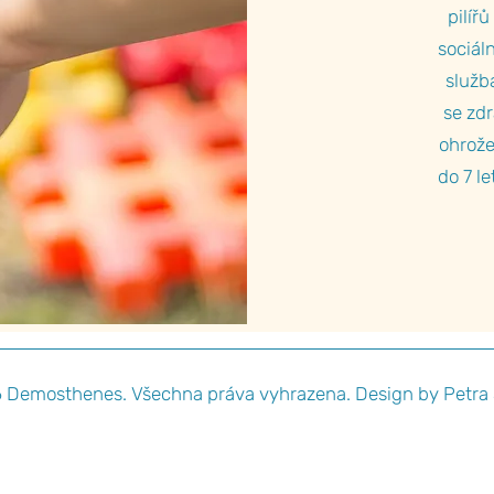
pilí
sociál
služb
se zd
ohrož
do 7 le
 Demosthenes. Všechna práva vyhrazena. Design by Petra 