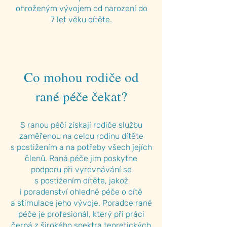
ohroženým vývojem od narození do
7 let věku dítěte.
Co mohou rodiče od
rané péče čekat?
S
ranou péčí
získají rodiče službu
zaměřenou na celou rodinu dítěte
s
postižením
a na potřeby všech jejích
členů.
Raná péče
jim poskytne
podporu při vyrovnávání se
s
postižením
dítěte, jakož
i
poradenství
ohledně péče o dítě
a
stimulace
jeho vývoje. Poradce rané
péče je profesionál, který při práci
čerpá z širokého spektra teoretických