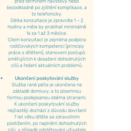
před termínem návštěvy nebo
bezodkladně po zjištění komplikace, a
to telefonicky.
Délka konzultace je zpravidla 1 – 2
hodiny a měla by probíhat minimálně
1x za 1 až 3 měsíce.
Cílem konzultací je zejména podpora
rodičovských kompetencí (principy
práce s dítětem), stanovení postupů
směřujících k dosažení dohodnutých
cílů a řešení aktuálních problémů.
Ukončení poskytování služby
Služba rané péče je ukončena na
základě domluvy, a to písemnou
formou podepsanou oběma stranami.
K ukončení poskytování služby
nejčastěji dochází z důvodu dovršení
7 let věku dítěte se zdravotním
postižením, po naplnění dohodnutých
cílů, v případě odstěhování uživatele