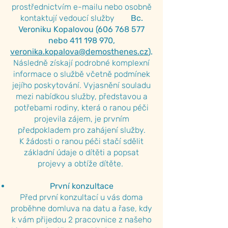
prostřednictvím e-mailu nebo osobně
kontaktují vedoucí služby
Bc.
Veroniku Kopalovou
(606 768 577
nebo
411 198 970
,
veronika.kopalova@demosthenes.cz
).
Následně získají podrobné komplexní
informace o službě včetně podmínek
jejího poskytování. Vyjasnění souladu
mezi nabídkou služby, představou a
potřebami rodiny, která o ranou péči
projevila zájem, je prvním
předpokladem pro zahájení služby.
K žádosti o ranou péči stačí sdělit
základní údaje o dítěti a popsat
projevy a obtíže dítěte.
První konzultace
Před první konzultací u vás doma
proběhne domluva na datu a řase, kdy
k vám přijedou 2 pracovnice z našeho