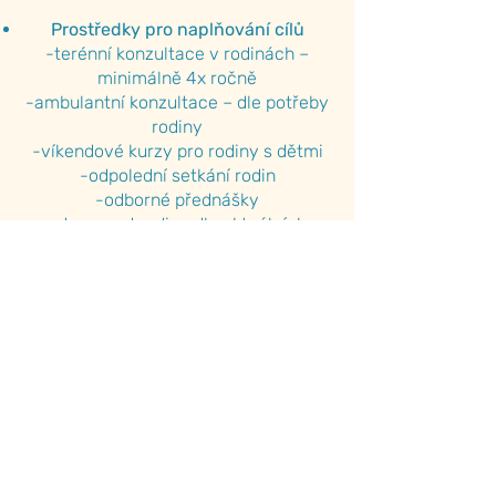
Prostředky pro naplňování cílů
-terénní konzultace v rodinách –
minimálně 4x ročně
-ambulantní konzultace – dle potřeby
rodiny
-víkendové kurzy pro rodiny s dětmi
-odpolední setkání rodin
-odborné přednášky
-doprovod rodiny dle aktuálních
potřeb rodiny
-individuální plánování
-poradenství ohledně pomůcek
-zapůjčování pomůcek a odborné
literatury
-krizová intervence
-poradenství o podpoře vývoje dítěte
– terapie, nové přístupy, metody
-zprostředkování kontaktů na
spolupracující a návazné služby
-prostředkování kontaktů na