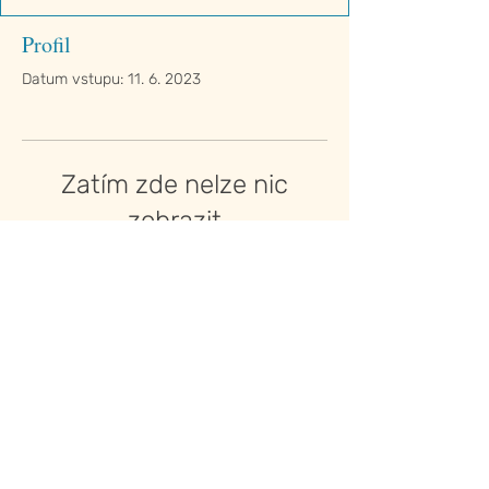
Profil
Datum vstupu: 11. 6. 2023
Zatím zde nelze nic
zobrazit
Když o sobě tento člen přidá nějaké
informace, uvidíte je zde.
© 2026 Demosthenes.
Všechna práva vyhrazena.
Design by Petra Srbová.