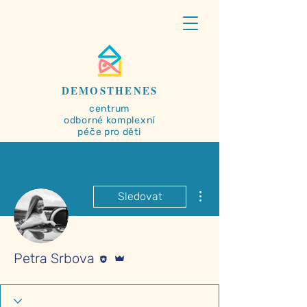
DEMOSTHENES
centrum
odborné
komplexní
péče pro děti
Další akce
Sledovat
Editor
Správce
Petra Srbova